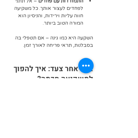
התמודדות עם פחדים
 – אל תתני 
לפחדים לעצור אותך. כל משקיעה 
חווה עליות וירידות, והניסיון הוא 
המורה הטוב ביותר.
השקעה היא כמו גינה – אם תטפלי בה 
בסבלנות, תראי פריחה לאורך זמן.
צעד אחר צעד: איך להפוך 
למשקיעה חכמה?
אנחנו מזמינות אותך לקחת את הצעדים 
הבאים:
ללמוד את היסודות
 – הביני מה זה 
מניות, אג"ח, מדדים, קרנות ועוד.
להגדיר מטרות אישיות
 – מה את 