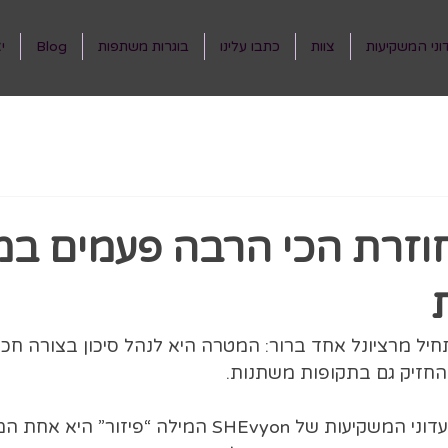
וני המשקיעות
צוות
כתבו עלינו
בוגרות משתפות
Blog
י
זרת הכי הרבה פעמים במו
יל מרציונל אחד ברור: המטרה היא לנהל סיכון בצורה חכמ
החזיק גם בתקופות משתנות.
זו בדיוק הסיבה שבמועדוני המשקיעות של SHEvyon המילה “פי