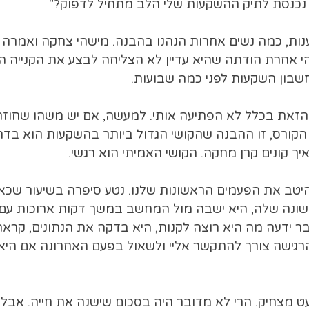
י נכנסת לתיק ההשקעות שלי הלב מתחיל לדפוק?"
נות, כמה נשים אחרות הנהנו בהבנה. מישהי צחקה ואמרה
שהי אחרת הודתה שהיא עדיין לא הצליחה לבצע את הקנייה 
בון השקעות לפני כמה שבועות.
את בכלל לא הפתיעה אותי. למעשה, אם יש משהו שחוזר 
קורס, זו ההבנה שהקושי הגדול ביותר בהשקעות הוא בדר
יך קונים קרן מחקה. הקושי האמיתי הוא רגשי.
ת היטב את הפעמים הראשונות שלנו. נטע סיפרה בשיעור שכ
שונה שלה, היא ישבה מול המחשב במשך דקות ארוכות עם
בר ידעה מה היא רוצה לקנות, היא בדקה את הנתונים, קראה
הרגישה צורך להתקשר אליי ולשאול בפעם האחרונה אם הי
 מצחיק. הרי לא מדובר היה בסכום שישנה את חייה. אבל ב