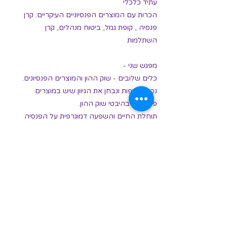
עתיד כלכלי
הכרות עם המוצרים הפנסיוניים העיקריים: קרן
פנסיה , קופת גמל, ביטוח מנהלים, קרן
השתלמות
מפגש שני -
כלים שלובים - שוק ההון והמוצרים הפנסיונים.
נכיר חלופות ונבחן את הגיוון שיש במוצרים
פנסיוניים בהיבטי שוק ההון.
תוחלת החיים והשפעה דמוגרפית על הפנסיה
שלנו
סיכום ושיח פתוח
מס: 2401
** פתיחת התוכנית מותנית במינימום משתתפות **
הבא
הקודם