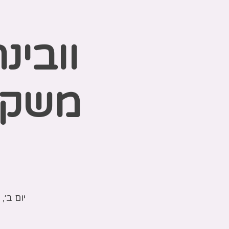
וובינ
משקי
יום ב׳, 02 בדצמ׳