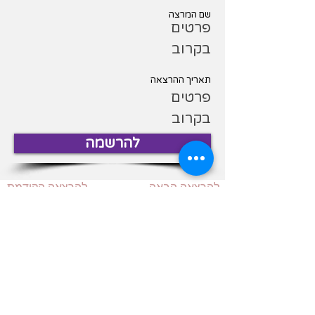
שם המרצה
פרטים
בקרוב
תאריך ההרצאה
פרטים
בקרוב
להרשמה
להרצאה הבאה
להרצאה הקודמת
© כל הזכויות שמורות לפעילות SHEvyon 2020 מבית Mark Your Mark
LTD מס
516048345
.
האתר נמצא כעת בבנייה. המידע, התכנים
והשירותים בו עשויים להשתנות וייתכנו טעויות בתוכן.
מטרת התוכניות היא להעמיק את הידע וההבנה של המשתתפות בנושאים